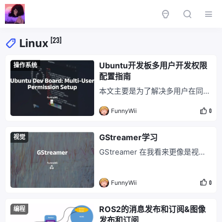
[23]
Linux
Ubuntu开发板多用户开发权限
操作系统
配置指南
本文主要是为了解决多用户在同一
台开发板上开发时，导致的 GitHu
FunnyWii
0
b 等 SSH key 混乱的问题。 Linu
x 系统多用户 # 切换到管理员权限
sudo su # 创建用户 wfy（会自动
GStreamer学习
视觉
创建 home 目录） adduser wfy
GStreamer 在我看来更像是视频
# 系统会提示设置密码，输入 1
编解码领域的内容。 JPEG 和 MP
（注意：Ubuntu
EG 先区分一下这两个格式 [1]。 J
FunnyWii
0
PEG 全称 Joint Photographic Ex
perts Group，文件拓展名一般为
.jpg 或者 .jpeg，是一种静态图像
ROS2的消息发布和订阅&图像
编程
压缩标准，压缩比能达到 10:1。
发布和订阅