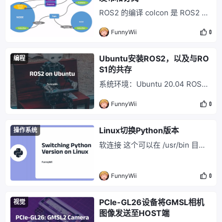
MPEG
ROS2 的编译 colcon 是 ROS2 的
编译工具。ROS2 的工作空间与 R
FunnyWii
0
OS1 基本保持相同的目录结构： <
workspace> ├── build # 编译时
自动生成，包含编译中间文件 ├─
Ubuntu安装ROS2，以及与RO
编程
─ install # 编译时自动生成，包含
S1的共存
编译结果：可执行文件、库文件
系统环境：Ubuntu 20.04 ROS2
版本：Foxy，其中Foxy是LTS长
FunnyWii
0
期支持版本，Galactic不是，但是
这两者都只能运行在Ubuntu20.0
4上。 ROS2的安装 先检查是否支
Linux切换Python版本
操作系统
持UTF-8，用 locale命令 jetson
软连接 这个可以在 /usr/bin 目录
@funnywii-orin:~$ locale LANG
中找到： (base) jetson@ubuntu:
~$ cd /usr/bin/ (base) jetson@u
FunnyWii
0
buntu:/usr/bin$ ls python* pyth
on python2.7 python2-config p
y
PCIe-GL26设备将GMSL相机
视觉
图像发送至HOST端