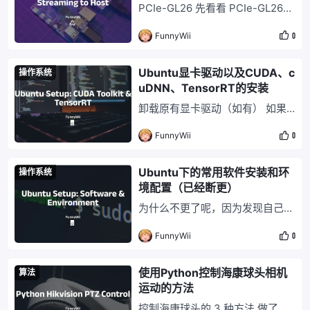
PCIe-GL26 先看看 PCIe-GL26
是个什么设备。 本质上，它是一
FunnyWii
0
个自带 Jetson Xavier 系统，且带
有 6 路 GMSL2 接口的图像采集
卡。 GMSL2 是 Gigabit Multime
Ubuntu显卡驱动以及CUDA、c
操作系统
dia Serial Link 2，注意这个和 GI
uDNN、TensorRT的安装
GABYTE 技嘉科技 没啥关系。
卸载原有显卡驱动（如有） 如果
当前系统存在显卡驱动，直接安装
FunnyWii
0
新的显卡驱动可能会报错。建议先
卸载掉旧驱动。 # 先查看驱动以
及版本安装情况 ls /usr/src | grep
Ubuntu下的常用软件安装和环
操作系统
nvidia # 进入安装目录，用驱动自
境配置（已经断更）
带卸载命令卸载 cd /usr/bin ls nvi
为什么不更了呢，因为发现自己使
dia-* sudo nvid
用的操作系统、系统架构一直都在
FunnyWii
0
变，软件版本和下载链接也一直在
更新。所以这篇更适合作为当时的
安装记录，而不是长期有效的安装
使用Python控制海康球头相机
算法
指南。 软件安装 Clash 代理工具
运动的方法
配置。需要注意，原 Clash 项目
控制海康球头的 3 种方法 做了一