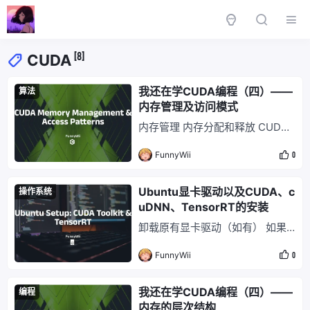
[8]
CUDA
我还在学CUDA编程（四）——
算法
内存管理及访问模式
内存管理 内存分配和释放 CUDA
编程模型中存在 Host 和 Device
FunnyWii
0
两个异构系统，每个系统都有相对
独立的内存空间。 在 Host 代码
中，可以使用下面的函数分配 De
Ubuntu显卡驱动以及CUDA、c
操作系统
vice 全局内存： cudaError_t cud
uDNN、TensorRT的安装
aMalloc(void **devPtr, size_t co
卸载原有显卡驱动（如有） 如果
unt
当前系统存在显卡驱动，直接安装
FunnyWii
0
新的显卡驱动可能会报错。建议先
卸载掉旧驱动。 # 先查看驱动以
及版本安装情况 ls /usr/src | grep
我还在学CUDA编程（四）——
编程
nvidia # 进入安装目录，用驱动自
内存的层次结构