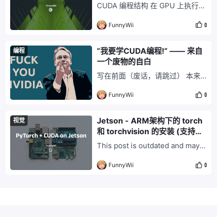
CUDA 编程结构 在 GPU 上执行的
→ 列（col） thr
函数称为 CUDA 核函数（Kernel
FunnyWii
0
Function），核函数会被 GPU 上
多个线程执行。典型的 CUDA 程
序遵循如下模式： 把数据从 CPU
”我要学CUDA编程!“ —— 来自
编程
内存（Host）拷贝至 GPU 内存
一个废物的自白
（Device） 调用该 Kernel 函
写在前面（废话，请跳过） 本来
数，对 Device 中的数
自己的脑子里是不存在 CUDA 编
FunnyWii
0
程这个东西的，没错，就是压根儿
没听说过。 之所以了解到这个东
西，是因为最近开始做 AVM（Aro
Jetson - ARM架构下的 torch
视觉
und View Monitor），或者说 SV
和 torchvision 的安装 (支持C
S（Surrounding View Syste
UDA)
This post is outdated and may n
m），利用 4 个广角相机，实现车
o longer reflect current best pr
辆周围的
FunnyWii
0
actices. 写在前面 ARM 架构下的
torch 安装比较烦人，不是麻烦，
而是烦人。 网络上很多教程虽然
写着 Jetson 的 torch 安装，但基
本都是用 PyP
© 2026
FunnyWii's Zone
. All Rights Reserved. Powered by
Halo
. Developed