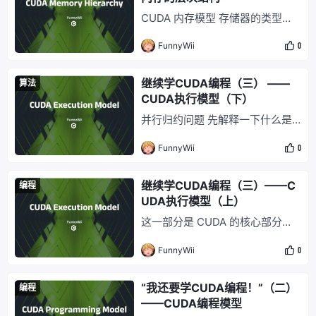
带卸载命令卸载 cd /usr/bin ls nvi
CUDA 内存模型 存储器的类型有
dia-* sudo nvid
两种： 可编程：显式控制哪些数
FunnyWii
0
据存放。 不可编程：不能决定数
据存储位置。 在 CPU 层次结构
中，一级缓存（L1 Cache）和二
继续学CUDA编程（三） ——
算法
级缓存（L2 Cache）都是不可编
CUDA执行模型（下）
程的。 可编程的存储器类型包
并行归约问题 先解释一下什么是
括： 寄存器 共享内存 本地内存 常
归约（Reduction），归约是将某
量内存 纹理内存 全局内存 下图为
FunnyWii
0
个计算问题变换为另一个问题的过
上
程。在 CUDA 运算中，在向量中
执行满足交换律和结合律的运算，
继续学CUDA编程（三）——C
编程
被称为归约问题。每次迭代计算方
UDA执行模型（上）
式都是相同的（归），从一组多个
这一部分是 CUDA 的核心部分，
数据最后得到一个数（约）^
涉及到了硬件和程序的执行模型。
{[1]}。比如当给定 N 个数值，求其
FunnyWii
0
CUDA 的执行层级是 Grid → Bloc
SUM/
k → Warp → Thread，而真正被
硬件调度的基本单位其实是 War
“我还要学CUDA编程！”（二）
编程
p，而不是 Thread。 然后必须先
——CUDA编程模型
记住 CUDA 的约定： threadIdx.x