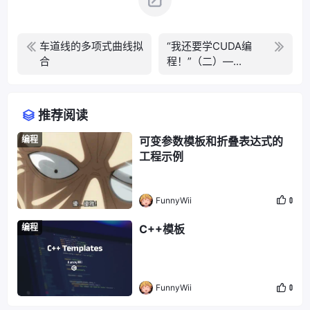
车道线的多项式曲线拟
“我还要学CUDA编
合
程！”（二）—...
推荐阅读
编程
可变参数模板和折叠表达式的
工程示例
FunnyWii
0
编程
C++模板
FunnyWii
0