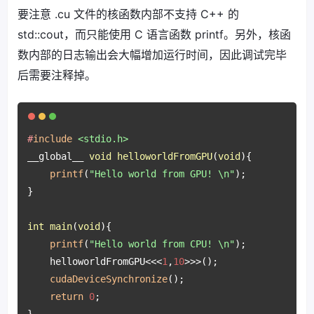
要注意 .cu 文件的核函数内部不支持 C++ 的
std::cout，而只能使用 C 语言函数 printf。另外，核函
数内部的日志输出会大幅增加运行时间，因此调试完毕
后需要注释掉。
#
include
<stdio.h>
__global__ 
void
helloworldFromGPU
(
void
)
{

printf
(
"Hello world from GPU! \n"
);

}

int
main
(
void
)
{

printf
(
"Hello world from CPU! \n"
);

    helloworldFromGPU<<<
1
,
10
>>>();

cudaDeviceSynchronize
();

return
0
;
