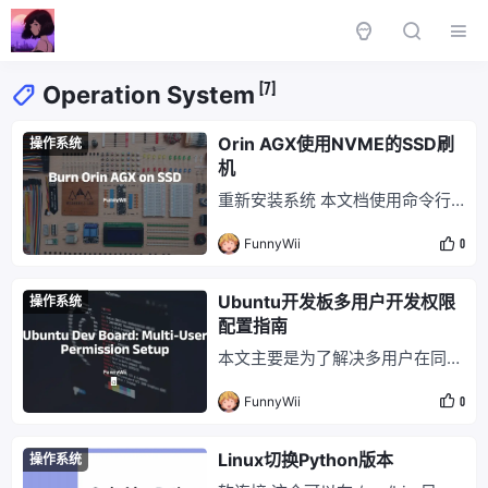
[7]
Operation System
Orin AGX使用NVME的SSD刷
操作系统
机
重新安装系统 本文档使用命令行
方式刷机。 官方教程地址： Quic
FunnyWii
0
k Start — NVIDIA Jetson Linux
Developer Guide 刷机工具下载
地址，L4T 版本为 36.4.4，需下
Ubuntu开发板多用户开发权限
操作系统
载 Driver Package (BSP)和 Sam
配置指南
ple Root Filesyste
本文主要是为了解决多用户在同一
台开发板上开发时，导致的 GitHu
FunnyWii
0
b 等 SSH key 混乱的问题。 Linu
x 系统多用户 # 切换到管理员权限
sudo su # 创建用户 wfy（会自动
Linux切换Python版本
操作系统
创建 home 目录） adduser wfy