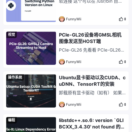
软连接 这个可以在 /usr/bin 目录
# 系统会提示设置密码，输入 1
中找到： (base) jetson@ubuntu:
（注意：Ubuntu
~$ cd /usr/bin/ (base) jetson@u
FunnyWii
0
buntu:/usr/bin$ ls python* pyth
on python2.7 python2-config p
y
PCIe-GL26设备将GMSL相机
视觉
图像发送至HOST端
PCIe-GL26 先看看 PCIe-GL26
是个什么设备。 本质上，它是一
FunnyWii
0
个自带 Jetson Xavier 系统，且带
有 6 路 GMSL2 接口的图像采集
卡。 GMSL2 是 Gigabit Multime
Ubuntu显卡驱动以及CUDA、c
操作系统
dia Serial Link 2，注意这个和 GI
uDNN、TensorRT的安装
GABYTE 技嘉科技 没啥关系。
卸载原有显卡驱动（如有） 如果
当前系统存在显卡驱动，直接安装
FunnyWii
0
新的显卡驱动可能会报错。建议先
卸载掉旧驱动。 # 先查看驱动以
及版本安装情况 ls /usr/src | grep
libstdc++.so.6: version `GLI
编程
nvidia # 进入安装目录，用驱动自
BCXX_3.4.30' not found 的几
带卸载命令卸载 cd /usr/bin ls nvi