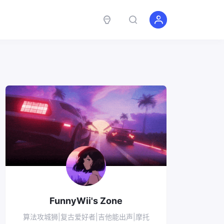
FunnyWii's Zone
算法攻城狮|复古爱好者|吉他能出声|摩托