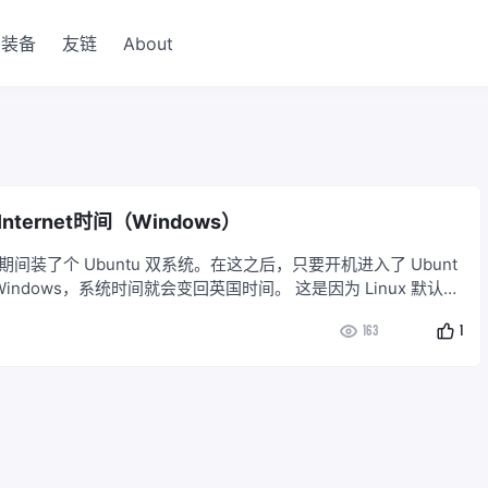
装备
友链
About
ternet时间（Windows）
间装了个 Ubuntu 双系统。在这之后，只要开机进入了 Ubunt
indows，系统时间就会变回英国时间。 这是因为 Linux 默认将
TC，而 Windows 当作本地时间，双系统切换时容易互相覆盖。
163
1
大问题，但是一些特殊软件需要正