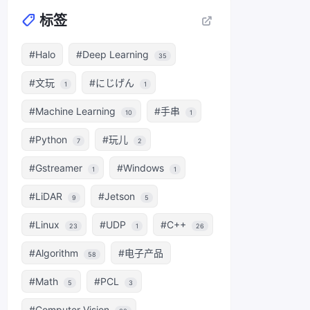
标签
#Halo
#Deep Learning
35
#文玩
#にじげん
1
1
#Machine Learning
#手串
10
1
#Python
#玩儿
7
2
#Gstreamer
#Windows
1
1
#LiDAR
#Jetson
9
5
#Linux
#UDP
#C++
23
1
26
#Algorithm
#电子产品
58
#Math
#PCL
5
3
#Computer Vision