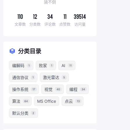
骑不倒
110
12
34
11
39514
文章数
分类数
评论数
点赞数
访问量
分类目录
编解码
败家
AI
1
1
11
通信协议
激光雷达
1
5
操作系统
视觉
编程
17
40
34
算法
MS Office
点云
64
13
默认分类
2