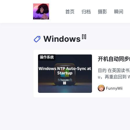
首页
归档
摄影
瞬间
[1]
Windows
操作系统
开机自动同步In
目的 在英国读书期
u，再重启回到 W
硬件时钟当作 U
FunnyWii
其实这不是什么