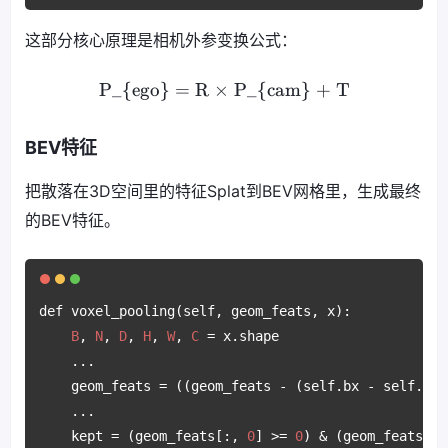
这部分核心原理是相机外参变换公式：
P_{ego} = R × P_{cam} + T
BEV特征
把散落在3D空间里的特征Splat到BEV网格里，生成最终
的BEV特征。
def voxel_pooling(self, geom_feats, x):

B
, 
N
, 
D
, 
H
, 
W
, 
C
 = x.shape

    ...

    geom_feats = ((geom_feats - (self.bx - self.dx 
    ...

    kept = (geom_feats[:, 
0
] >= 
0
) & (geom_feats[:,