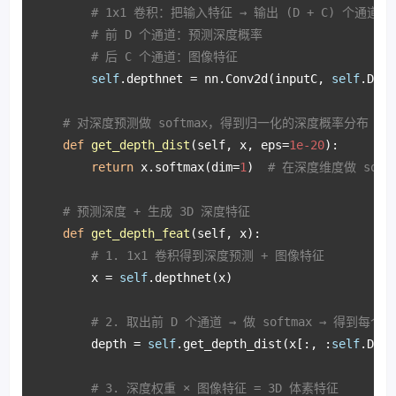
# 1x1 卷积：把输入特征 → 输出 (D + C) 个通道
# 前 D 个通道：预测深度概率
# 后 C 个通道：图像特征
self
.depthnet = nn.Conv2d(inputC, 
self
.D + 
# 对深度预测做 softmax，得到归一化的深度概率分布
def
get_depth_dist
(
self, x, eps=
1e-20
):

return
 x.softmax(dim=
1
)  
# 在深度维度做 softm
# 预测深度 + 生成 3D 深度特征
def
get_depth_feat
(
self, x
):

# 1. 1x1 卷积得到深度预测 + 图像特征
        x = 
self
.depthnet(x)

# 2. 取出前 D 个通道 → 做 softmax → 得到
        depth = 
self
.get_depth_dist(x[:, :
self
.D])

# 3. 深度权重 × 图像特征 = 3D 体素特征