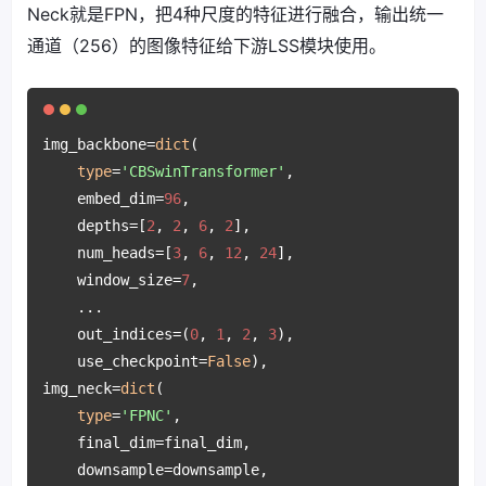
Neck就是FPN，把4种尺度的特征进行融合，输出统一
通道（256）的图像特征给下游LSS模块使用。
img_backbone=
dict
(

type
=
'CBSwinTransformer'
,

    embed_dim=
96
,

    depths=[
2
, 
2
, 
6
, 
2
],

    num_heads=[
3
, 
6
, 
12
, 
24
],

    window_size=
7
,

    ...

    out_indices=(
0
, 
1
, 
2
, 
3
),

    use_checkpoint=
False
),

img_neck=
dict
(

type
=
'FPNC'
,

    final_dim=final_dim,

    downsample=downsample, 
