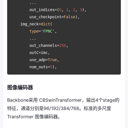
        ...

        out_indices=(
0
, 
1
, 
2
, 
3
),

        use_checkpoint=
False
),

    img_neck=
dict
(

type
=
'FPNC'
,

        ...

        out_channels=
256
,

        outC=imc,

        use_adp=
True
,

        num_outs=
5
),
图像编码器
Backbone采用 CBSwinTransformer，输出4个stage的
特征，通道分别是96/192/384/768。标准的多尺度
Transformer 图像编码器。