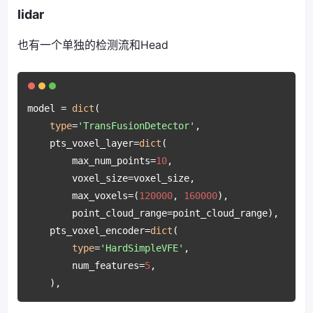
lidar
也有一个单独的检测流和Head
model = 
dict
(

type
=
'TransFusionDetector'
,

    pts_voxel_layer=
dict
(

        max_num_points=
10
,

        voxel_size=voxel_size,

        max_voxels=(
120000
, 
160000
),

        point_cloud_range=point_cloud_range),

    pts_voxel_encoder=
dict
(

type
=
'HardSimpleVFE'
,

        num_features=
5
,

    ),