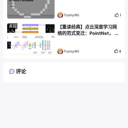
FunnyWii
1
点云
【重读经典】点云深度学习网
络的范式变迁：PointNet， Vo
xelNet和PointPillars
FunnyWii
0
评论
© 2026
FunnyWii's Zone
. All Rights Reserved. Powered by
Halo
. Developed