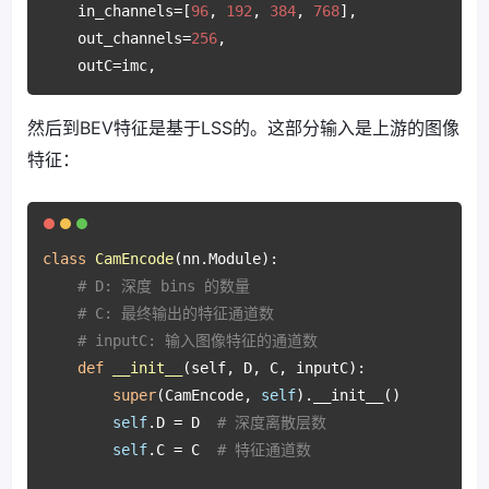
    in_channels=[
96
, 
192
, 
384
, 
768
],

    out_channels=
256
,

    outC=imc,
然后到BEV特征是基于LSS的。这部分输入是上游的图像
特征：
class
CamEncode
(nn.Module):

# D: 深度 bins 的数量
# C: 最终输出的特征通道数
# inputC: 输入图像特征的通道数
def
__init__
(
self, D, C, inputC
):

super
(CamEncode, 
self
).__init__()

self
.D = D  
# 深度离散层数
self
.C = C  
# 特征通道数