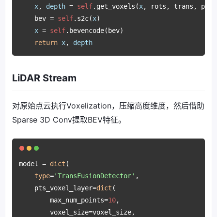
x
, 
depth
 = 
self
.get_voxels(
x
, rots, trans, post
    bev = 
self
.s2c(
x
)

x
 = 
self
.bevencode(bev)

return
x
, 
depth
LiDAR Stream
对原始点云执行Voxelization，压缩高度维度，然后借助
Sparse 3D Conv提取BEV特征。
model = 
dict
(

type
=
'TransFusionDetector'
,

    pts_voxel_layer=
dict
(

        max_num_points=
10
,

        voxel_size=voxel_size,
