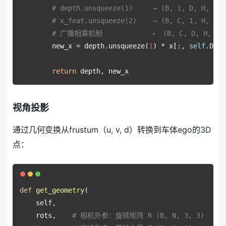
# depth.unsqueeze(1)     → (B, 1, D, H, W) 
# x_feat.unsqueeze(2)    → (B, C, 1, H, W)
# 广播相乘机制            →  (B, C, D, H, W)
        new_x = depth.unsqueeze(
1
) * x[:, 
self
.D:(
s
return
 depth, new_x
视角投影
通过几何变换从frustum（u, v, d）转换到车体ego的3D
点：
def
get_geometry
(
    self, 

    rots,    
# 相机外参：旋转矩阵 R (B, N, 3, 3)