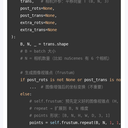
    trans,   
# 相机外参：平移向量 T (B, N, 3)
    post_rots=
None
, 

    post_trans=
None
,

    extra_rots=
None
,

    extra_trans=
None
):

    B, N, _ = trans.shape  

# B = batch 大小
# N = 相机数量（比如 nuScenes 有 6 个相机）
# 生成图像视锥点（frustum）
if
 post_rots 
is
not
None
or
 post_trans 
is
not
N
        ...  
# 图像增强后的坐标变换（不重要）
else
:

# self.frustum：预先定义好的图像视锥点 (H, W, D
# repeat → 扩展到 B, N 维度
# points 形状：[B, N, H, W, D, 3, 1]
        points = 
self
.frustum.repeat(B, N, 
1
, 
1
, 
1
,