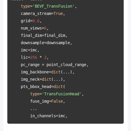
type
=
'BEVF_TransFusion'
,

    camera_stream=
True
, 

    grid=
0.6
, 

    num_views=
6
,

    final_dim=final_dim,

    downsample=downsample, 

    imc=imc, 

    lic=
256
 * 
2
,

    pc_range = point_cloud_range,

    img_backbone=
dict
(...),

    img_neck=
dict
(...),

    pts_bbox_head=
dict
(

type
=
'TransFusionHead'
,

        fuse_img=
False
,

        ...

        in_channels=imc,