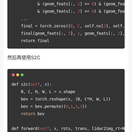
           & (geom_feats[:, 
1
] >= 
0
) & (geom_feats[
           & (geom_feats[:, 
2
] >= 
0
) & (geom_feats[
    ...

    final = torch.zeros((
B
, 
C
, self.nx[
2
], self.nx[
    final[geom_feats[:, 
3
], :, geom_feats[:, 
2
], ge
    return final
然后再使用S2C
def s2c(
self
, 
x
):

    B, C, H, W, L = 
x
.shape

    bev = torch.reshape(
x
, (B, C*H, W, L))

    bev = bev.permute((
0
,
1
,
3
,
2
))

return
 bev

def forward(
self
, 
x
, rots, trans, lidar2img_rt=None