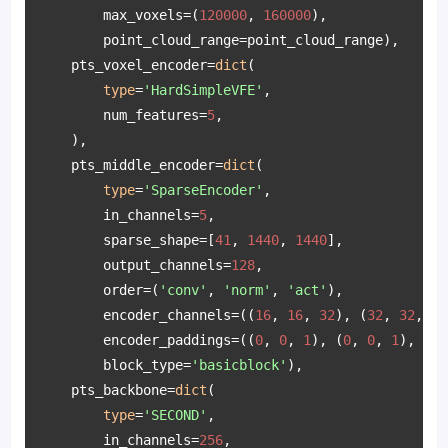
        max_voxels=(
120000
, 
160000
),

        point_cloud_range=point_cloud_range),

    pts_voxel_encoder=
dict
(

type
=
'HardSimpleVFE'
,

        num_features=
5
,

    ),

    pts_middle_encoder=
dict
(

type
=
'SparseEncoder'
,

        in_channels=
5
,

        sparse_shape=[
41
, 
1440
, 
1440
],

        output_channels=
128
,

        order=(
'conv'
, 
'norm'
, 
'act'
),

        encoder_channels=((
16
, 
16
, 
32
), (
32
, 
32
, 
64
        encoder_paddings=((
0
, 
0
, 
1
), (
0
, 
0
, 
1
), (
0
,
        block_type=
'basicblock'
),

    pts_backbone=
dict
(

type
=
'SECOND'
,

        in_channels=
256
,
