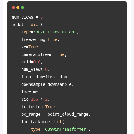
num_views = 
6
model = 
dict
(

type
=
'BEVF_TransFusion'
,

    freeze_img=
True
,

    se=
True
,

    camera_stream=
True
, 

    grid=
0.6
, 

    num_views=
6
,

    final_dim=final_dim,

    downsample=downsample, 

    imc=imc, 

    lic=
256
 * 
2
,

    lc_fusion=
True
,

    pc_range = point_cloud_range,

    img_backbone=
dict
(

type
=
'CBSwinTransformer'
,
