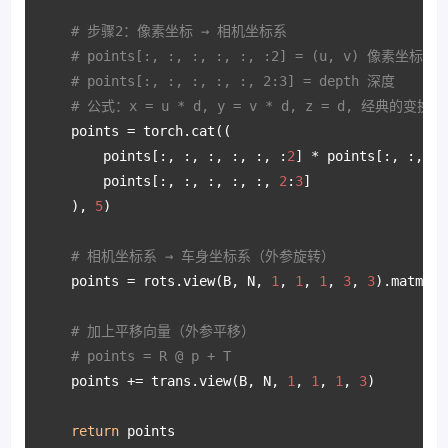
# 步骤2：像素坐标 → 相机坐标系
# points[:, :, :, :, :, :2] = (u, v) 像素坐标
# points[:, :, :, :, :, 2:3] = depth 深度
# 公式：x = u * d, y = v * d, z = d, 经典的变换公式
    points = torch.cat((

        points[:, :, :, :, :, :
2
] * points[:, :, :,
        points[:, :, :, :, :, 
2
:
3
]

    ), 
5
)

# 相机坐标系 → 车身坐标系（外参旋转）
    points = rots.view(B, N, 
1
, 
1
, 
1
, 
3
, 
3
).matmul(
# 加上平移向量（外参平移）
# points = R @ p + T
    points += trans.view(B, N, 
1
, 
1
, 
1
, 
3
)

return
 points