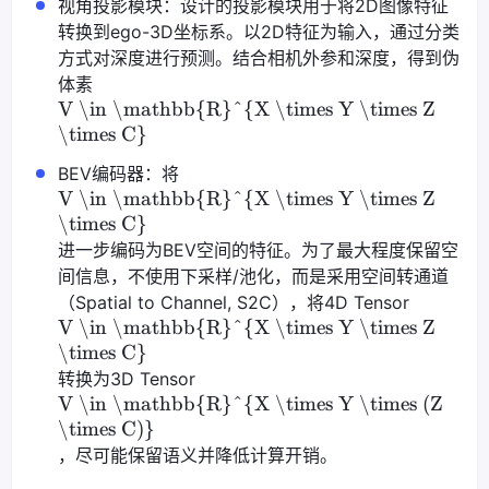
视角投影模块：设计的投影模块用于将2D图像特征
转换到ego-3D坐标系。以2D特征为输入，通过分类
方式对深度进行预测。结合相机外参和深度，得到伪
体素
V \in \mathbb{R}^{X \times Y \times Z
\times C}
BEV编码器：将
V \in \mathbb{R}^{X \times Y \times Z
\times C}
进一步编码为BEV空间的特征。为了最大程度保留空
间信息，不使用下采样/池化，而是采用空间转通道
（Spatial to Channel, S2C），将4D Tensor
V \in \mathbb{R}^{X \times Y \times Z
\times C}
转换为3D Tensor
V \in \mathbb{R}^{X \times Y \times (Z
\times C)}
，尽可能保留语义并降低计算开销。