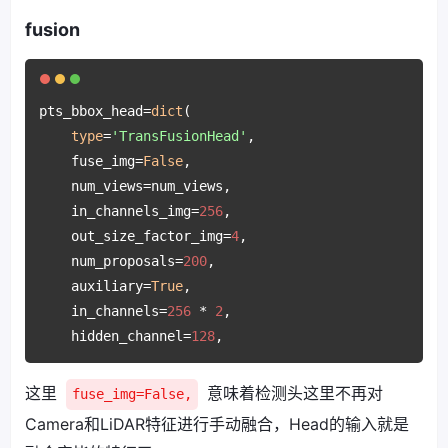
fusion
pts_bbox_head=
dict
(

type
=
'TransFusionHead'
,

    fuse_img=
False
,

    num_views=num_views,

    in_channels_img=
256
,

    out_size_factor_img=
4
,

    num_proposals=
200
,

    auxiliary=
True
,

    in_channels=
256
 * 
2
,

    hidden_channel=
128
,
这里
意味着检测头这里不再对
fuse_img=False,
Camera和LiDAR特征进行手动融合，Head的输入就是