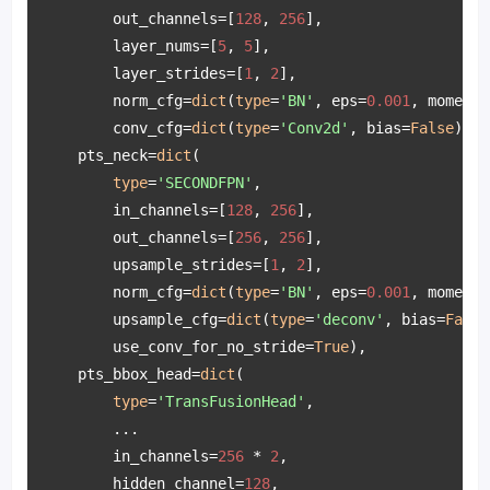
        out_channels=[
128
, 
256
],

        layer_nums=[
5
, 
5
],

        layer_strides=[
1
, 
2
],

        norm_cfg=
dict
(
type
=
'BN'
, eps=
0.001
, momentu
        conv_cfg=
dict
(
type
=
'Conv2d'
, bias=
False
)),

    pts_neck=
dict
(

type
=
'SECONDFPN'
,

        in_channels=[
128
, 
256
],

        out_channels=[
256
, 
256
],

        upsample_strides=[
1
, 
2
],

        norm_cfg=
dict
(
type
=
'BN'
, eps=
0.001
, momentu
        upsample_cfg=
dict
(
type
=
'deconv'
, bias=
False
        use_conv_for_no_stride=
True
),

    pts_bbox_head=
dict
(

type
=
'TransFusionHead'
,

        ...

        in_channels=
256
 * 
2
,

        hidden_channel=
128
,
