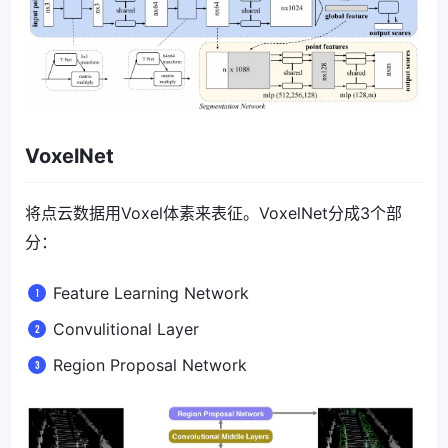
VoxelNet
将点云数据用Voxel体素来表征。VoxelNet分成3个部
分：
Feature Learning Network
Convulitional Layer
Region Proposal Network