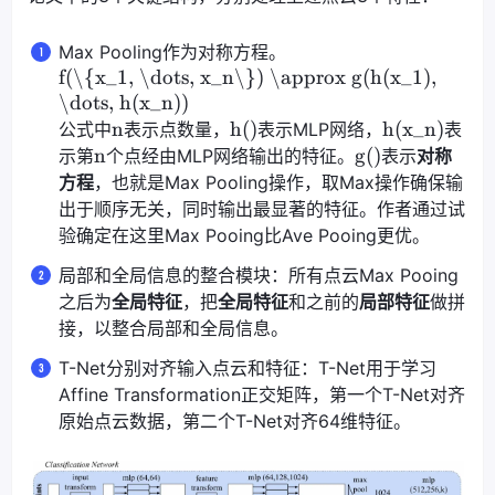
Max Pooling作为对称方程。
f(\{x_1, \dots, x_n\}) \approx g(h(x_1),
\dots, h(x_n))
n
h()
h(x_n)
公式中
表示点数量，
表示MLP网络，
表
n
g()
示第
个点经由MLP网络输出的特征。
表示
对称
方程
，也就是Max Pooling操作，取Max操作确保输
出于顺序无关，同时输出最显著的特征。作者通过试
验确定在这里Max Pooing比Ave Pooing更优。
局部和全局信息的整合模块：所有点云Max Pooing
之后为
全局特征
，把
全局特征
和之前的
局部特征
做拼
接，以整合局部和全局信息。
T-Net分别对齐输入点云和特征：T-Net用于学习
Affine Transformation正交矩阵，第一个T-Net对齐
原始点云数据，第二个T-Net对齐64维特征。