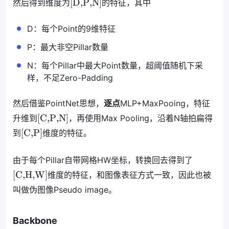
[D,P,N]
然后得到维度为
的特征，其中
D：每个Point的9维特征
P：最大非空Pillar数量
N：每个Pillar中最大Point数量，超阈值随机下采
样，不足Zero-Padding
然后借鉴PointNet思想，
逐点
MLP+MaxPooing，特征
[C,P,N]
升维到
，再使用Max Pooling，沿着N轴拍扁得
[C,P]
到
维度的特征。
由于每个Pillar自带网格HW坐标，转换回去得到了
[C,H,W]
维度的特征，和图像表征方式一致，因此也被
叫做伪图像Pseudo image。
Backbone