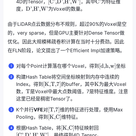
[C',D',H',W']
C'
4D的Tensor，
，其中
为特征维
D',H',W'
度，
为Voxel的数量。
由于LiDAR点云数据分布不规则，超过90%的Voxel是空
的，very sparse，但是GPU主要针对Dense Tensor做
优化。因此大规模稀疏卷积计算在当时十分费劲。因此
在FLN阶段，论文提出了一个Efficient Impl加速策略。
[d,h,w]
对每个Point计算落在哪个Voxel，得到
坐标
构建Hash Table将空间坐标映射到内存中连续的
[K,T,7]
K
Index。得到
的buffer，其中
为最大Voxel
T
数，
是Voxel中最大点数阈值，7是特征维度。注意
这里已经是稠密Tensor了。
[T,7]
K个并行
VFE
对
维的特征进行处理，使用Max
[K,C]
Pooling，得到
维特征。
[K,C]
根据Hash Table，将
特征映射回
[C',D',H',W']
，最终得到4D Tensor。