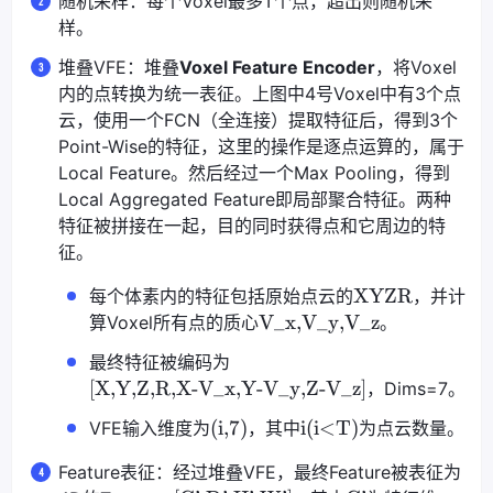
随机采样：每个Voxel最多T个点，超出则随机采
样。
堆叠VFE：堆叠
Voxel Feature Encoder
，将Voxel
内的点转换为统一表征。上图中4号Voxel中有3个点
云，使用一个FCN（全连接）提取特征后，得到3个
Point-Wise的特征，这里的操作是逐点运算的，属于
Local Feature。然后经过一个Max Pooling，得到
Local Aggregated Feature即局部聚合特征。两种
特征被拼接在一起，目的同时获得点和它周边的特
征。
XYZR
每个体素内的特征包括原始点云的
，并计
V_x,V_y,V_z
算Voxel所有点的质心
。
最终特征被编码为
[X,Y,Z,R,X-V_x,Y-V_y,Z-V_z]
，Dims=7。
(i,7)
i(i<T)
VFE输入维度为
，其中
为点云数量。
Feature表征：经过堆叠VFE，最终Feature被表征为